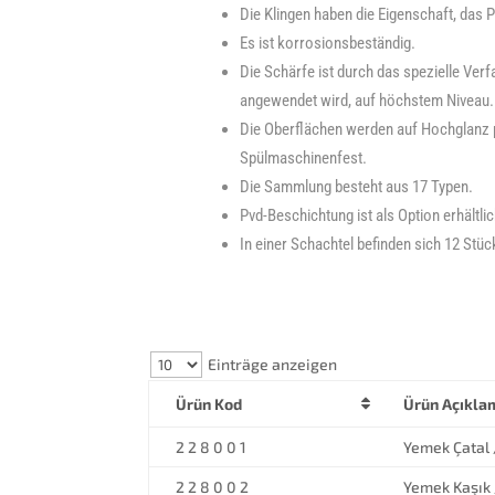
Die Klingen haben die Eigenschaft, das P
Es ist korrosionsbeständig.
Die Schärfe ist durch das spezielle Verf
angewendet wird, auf höchstem Niveau.
Die Oberflächen werden auf Hochglanz p
Spülmaschinenfest.
Die Sammlung besteht aus 17 Typen.
Pvd-Beschichtung ist als Option erhältlic
In einer Schachtel befinden sich 12 Stüc
Einträge anzeigen
Ürün Kod
Ürün Açıkla
2 2 8 0 0 1
Yemek Çatal 
2 2 8 0 0 2
Yemek Kaşık 