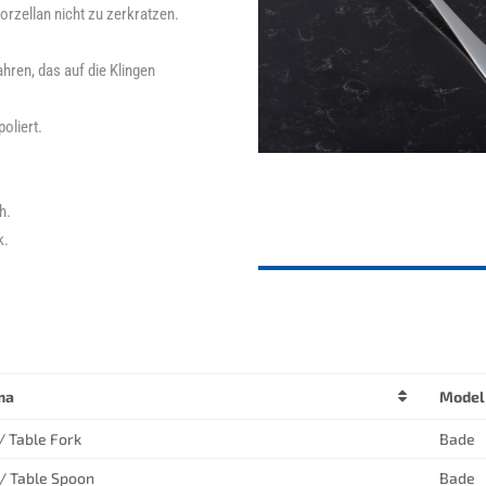
orzellan nicht zu zerkratzen.
ahren, das auf die Klingen
oliert.
h.
k.
ma
Model
/ Table Fork
Bade
/ Table Spoon
Bade