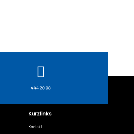

444 20 98
Kurzlinks
Kontakt