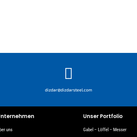

dizdar@dizdarsteel.com
Unternehmen
Unser Portfolio
ber uns
Gabel – Löffel – Messer