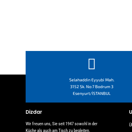

Selahaddin Eyyubi Mah.
3152 Sk. No:7 Bodrum 3
Esenyurt/İSTANBUL
Dizdar
Wir freuen uns, Sie seit 1947 sowohl in der
Ü
Küche als auch am Tisch zu begleiten.