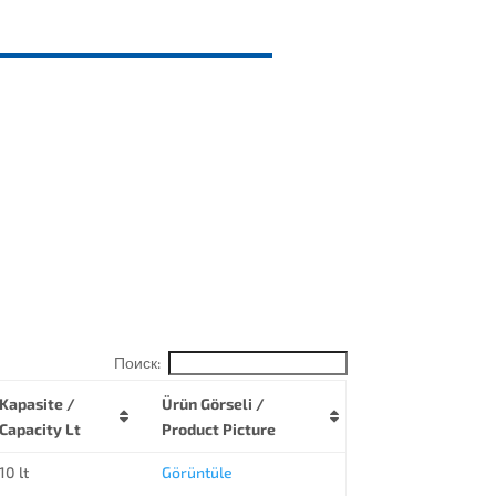
Поиск:
Kapasite /
Ürün Görseli /
Capacity Lt
Product Picture
10 lt
Görüntüle