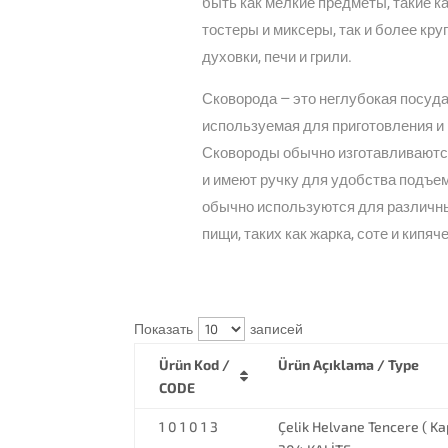
быть как мелкие предметы, такие ка
тостеры и миксеры, так и более кру
духовки, печи и грили.
Сковорода — это неглубокая посуда
используемая для приготовления и 
Сковороды обычно изготавливаются
и имеют ручку для удобства подъе
обычно используются для различн
пищи, таких как жарка, соте и кипяч
Показать
записей
Ürün Kod /
Ürün Açıklama / Type
CODE
1 0 1 0 1 3
Çelik Helvane Tencere ( Kap