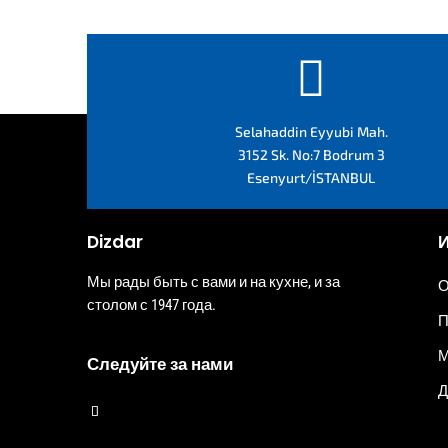

Selahaddin Eyyubi Mah.
3152 Sk. No:7 Bodrum 3
Esenyurt/İSTANBUL
Dizdar
Мы рады быть с вами и на кухне, и за
О
столом с 1947 года.
П
М
Следуйте за нами
Д