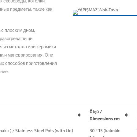
к сковороды, котелки,
пные предметы, такие как
 с плоским дном,
разогрева пищи.
 из металла или керамики
ма и маневрирования. Они
ых способов приготовления
ение.
Ölçü /
Dimensions cm
aklı ) / Stainless Steel Pots (with Lid)
30 * 15 (kalınlık: